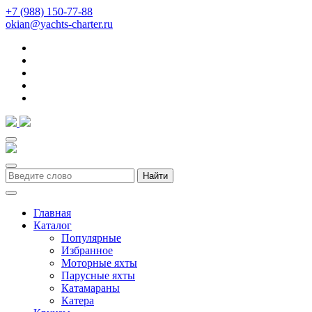
+7 (988) 150-77-88
okian@yachts-charter.ru
Найти
Главная
Каталог
Популярные
Избранное
Моторные яхты
Парусные яхты
Катамараны
Катера