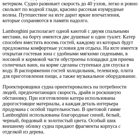
ветерком. Судно развивает скорость до 40 узлов, легко и ровно
скользит по водной глади, красиво рассекая изумрудные
волны. Путешествие на яхте дарит яркие впечатления,
которые сохраняются в памяти надолго.
Lamborghini располагает одной каютой с двумя спальными
местами, на борту имеются две душевые и один туалет. Катер
способен вместить восемь гостей, каждому из которых будут
предложены комфортные условия для отдыха. На яхте имеется
открытая гостевая зона с удобными мягкими сиденьями, в
носовой и кормовой части обустроены площадки для приема
солнечных ванн, на корме сделаны ступеньки для спуска в
воду. В распоряжении гостей холодильник, телевизор, плита
для приготовления пищи, а также музыкальное оборудование.
Проектировщики судна ориентировались на потребности
людей, предпочитающих скорость, драйв и роскошную
обстановку. При изготовлении катера использованы
дорогостоящие материалы, а каждая деталь интерьера
продумана с особой тщательностью. В цветовой гамме
Lamborghini использованы благородные синий, белый,
черный, бордовый и золотистый цвета. Особый шик
внешнему облику судна придают фрагменты корпуса с
отделкой из дерева.