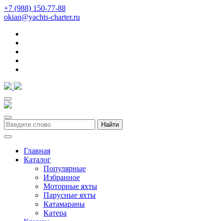
+7 (988) 150-77-88
okian@yachts-charter.ru
Найти
Главная
Каталог
Популярные
Избранное
Моторные яхты
Парусные яхты
Катамараны
Катера