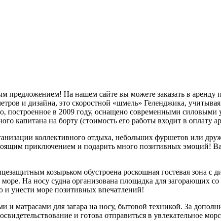
м предложением! На нашем сайте вы можете заказать в аренду
етров и дизайна, это скоростной «шмель» Геленджика, учитывая 
о, построенное в 2009 году, оснащено современными силовыми у
ого капитана на борту (стоимость его работы входит в оплату а
рганизации коллективного отдыха, небольших фуршетов или друж
оящим приключением и подарить много позитивных эмоций! Вам с
езащитным козырьком обустроена роскошная гостевая зона с ди
 море. На носу судна организована площадка для загорающих со
ю и унести море позитивных впечатлений!
 и матрасами для загара на носу, бытовой техникой. За дополн
 освидетельствование и готова отправиться в увлекательное мор