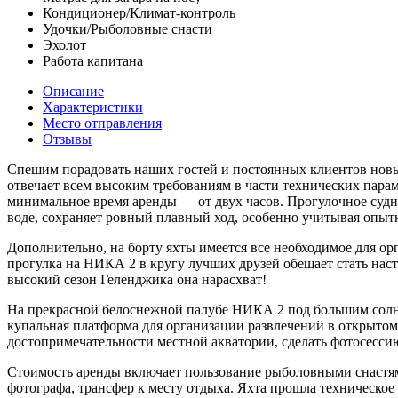
Кондиционер/Климат-контроль
Удочки/Рыболовные снасти
Эхолот
Работа капитана
Описание
Характеристики
Место отправления
Отзывы
Спешим порадовать наших гостей и постоянных клиентов новы
отвечает всем высоким требованиям в части технических парам
минимальное время аренды — от двух часов. Прогулочное судн
воде, сохраняет ровный плавный ход, особенно учитывая опытн
Дополнительно, на борту яхты имеется все необходимое для о
прогулка на НИКА 2 в кругу лучших друзей обещает стать наст
высокий сезон Геленджика она нарасхват!
На прекрасной белоснежной палубе НИКА 2 под большим солнц
купальная платформа для организации развлечений в открытом
достопримечательности местной акватории, сделать фотосесси
Стоимость аренды включает пользование рыболовными снастями
фотографа, трансфер к месту отдыха. Яхта прошла техническое