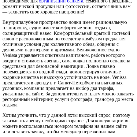
необходимое для
организации банкета
, семейного праздника,
романтической прогулки или фотосессии, остается лишь вам
— захватить свое хорошее настроение!
Внутрипалубное пространство лодки имеет рациональную
планировку, судно имеет комфортные зоны отдыха,
солнцезащитный навес. Комфортабельный крытый гостевой
салон с расположенным по соседству камбузом предлагает
отличные условия для коллективного обеда, общения с
деловыми партнерами и друзьями. Великолепное судно
Venissa управляется опытным капитаном, работа которого
входит в стоимость аренды, сама лодка полностью оснащена
средствами для безопасной навигации. Лодка плавно
перемещается по водной глади, демонстрируя отличные
ходовые качества и высокую устойчивость на воде. Venissa
предлагается в аренду в г. Санкт-Петербург на выгодных
условиях, компания предлагает на выбор два тарифа,
указанные на сайте. За дополнительную плату можно заказать
ресторанный кейтеринг, услуги фотографа, трансфер до места
отдыха.
Хотим уточнить, что у данной яхты высокий спрос, поэтому
заказывать аренду необходимо заранее. Для консультации вы
можете воспользоваться номером телефона на нашем сайте
или оставить заявку, чтобы менеджер перезвонил вам.