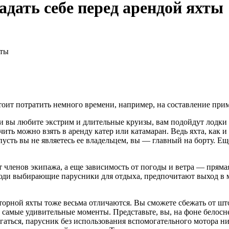
адать себе перед арендой яхты
хты
стоит потратить немного времени, например, на составление при
ли вы любите экстрим и длительные круизы, вам подойдут лодки
ить можно взять в аренду катер или катамаран. Ведь яхта, как 
пусть вы не являетесь ее владельцем, вы — главный на борту. 
 членов экипажа, а еще зависимость от погоды и ветра — пряма
 люди выбирающие парусники для отдыха, предпочитают выход в 
торной яхты тоже весьма отличаются. Вы сможете сбежать от што
ь самые удивительные моменты. Представьте, вы, на фоне белосн
игаться, парусник без использования вспомогательного мотора ни