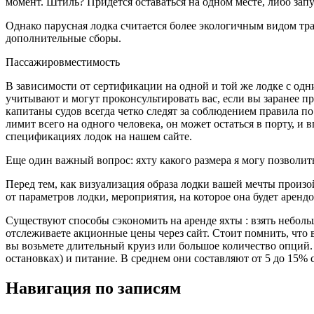
момент. Штиль? Придётся оставаться на одном месте, либо зап
Однако парусная лодка считается более экологичным видом тран
дополнительные сборы.
Пассажировместимость
В зависимости от сертификации на одной и той же лодке с одн
учитывают и могут проконсультировать вас, если вы заранее п
капитаны судов всегда четко следят за соблюдением правила по
лимит всего на одного человека, он может остаться в порту, и
спецификациях лодок на нашем сайте.
Еще один важный вопрос: яхту какого размера я могу позволит
Перед тем, как визуализация образа лодки вашей мечты произ
от параметров лодки, мероприятия, на которое она будет аренд
Существуют способы сэкономить на аренде яхты : взять неболь
отслеживаете акционные цены через сайт. Стоит помнить, что 
вы возьмете длительный круиз или большое количество опций.
остановках) и питание. В среднем они составляют от 5 до 15% с
Навигация по записям