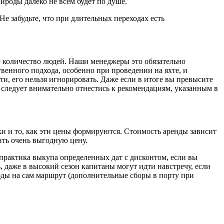
ироды далеко не всем будет по душе.
е забудьте, что при длительных переходах есть
е количество людей. Наши менеджеры это обязательно
твенного подхода, особенно при проведении на яхте, и
ти, его нельзя игнорировать. Даже если в итоге вы превысите
у следует внимательно отнестись к рекомендациям, указанным в
ки и то, как эти цены формируются. Стоимость аренды зависит
чить очень выгодную цену.
 практика выкупа определенных дат с дисконтом, если вы
 даже в высокий сезон капитаны могут идти навстречу, если
оды на сам маршрут (дополнительные сборы в порту при