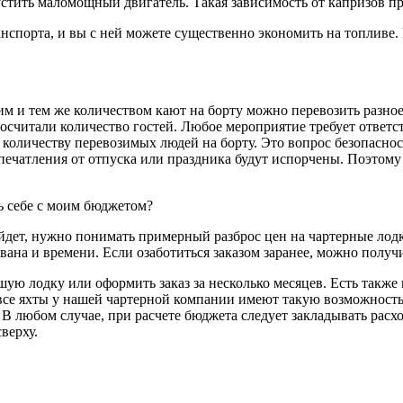
устить маломощный двигатель. Такая зависимость от капризов пр
спорта, и вы с ней можете существенно экономить на топливе. Н
им и тем же количеством кают на борту можно перевозить разно
росчитали количество гостей. Любое мероприятие требует ответс
 количеству перевозимых людей на борту. Это вопрос безопаснос
 впечатления от отпуска или праздника будут испорчены. Поэтом
ь себе с моим бюджетом?
ойдет, нужно понимать примерный разброс цен на чартерные лод
ована и времени. Если озаботиться заказом заранее, можно полу
шую лодку или оформить заказ за несколько месяцев. Есть также
все яхты у нашей чартерной компании имеют такую возможность,
 В любом случае, при расчете бюджета следует закладывать расх
верху.