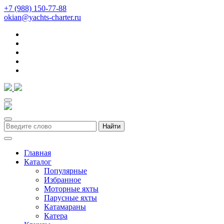
+7 (988) 150-77-88
okian@yachts-charter.ru
Найти
Главная
Каталог
Популярные
Избранное
Моторные яхты
Парусные яхты
Катамараны
Катера