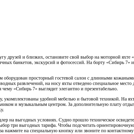
гу друзей и близких, остановите свой выбор на моторной яхте 
чных банкетов, экскурсий и фотосессий. На борту «Сибирь 7» 
м оборудован просторный гостевой салон с длинными кожаными
 водных развлечений, на носу яхты отведено специальное место
 чему «Сибирь 7» выглядит элегантно и презентабельно.
 укомплектованы удобной мебелью и бытовой техникой. На яхт
ьником и музыкальным центром. За дополнительную плату отдых
у.
Адлер на выгодных условиях. Судно прошло техническое освидете
ыбор три выгодных тарифа. Чтобы подсчитать ориентировочную 
аза нажмите на специальную кнопку или звоните по контактному