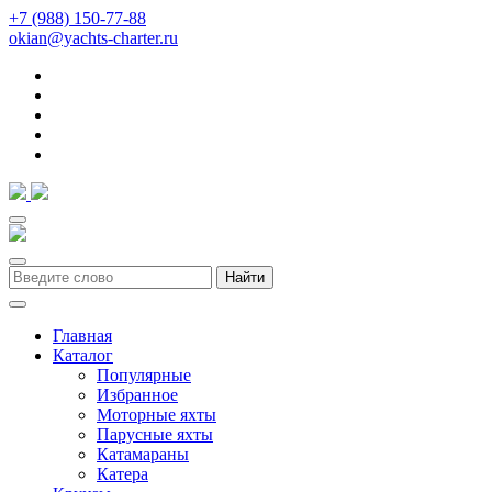
+7 (988) 150-77-88
okian@yachts-charter.ru
Найти
Главная
Каталог
Популярные
Избранное
Моторные яхты
Парусные яхты
Катамараны
Катера