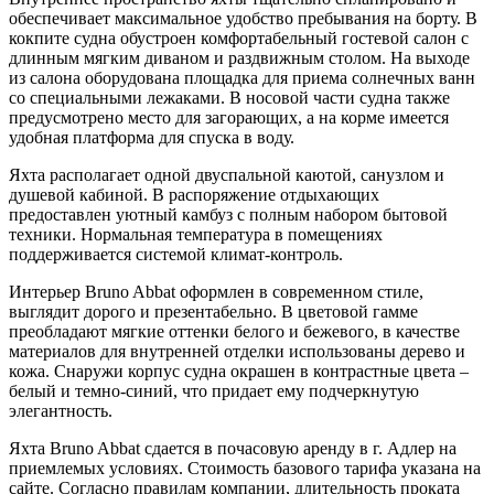
обеспечивает максимальное удобство пребывания на борту. В
кокпите судна обустроен комфортабельный гостевой салон с
длинным мягким диваном и раздвижным столом. На выходе
из салона оборудована площадка для приема солнечных ванн
со специальными лежаками. В носовой части судна также
предусмотрено место для загорающих, а на корме имеется
удобная платформа для спуска в воду.
Яхта располагает одной двуспальной каютой, санузлом и
душевой кабиной. В распоряжение отдыхающих
предоставлен уютный камбуз с полным набором бытовой
техники. Нормальная температура в помещениях
поддерживается системой климат-контроль.
Интерьер Bruno Abbat оформлен в современном стиле,
выглядит дорого и презентабельно. В цветовой гамме
преобладают мягкие оттенки белого и бежевого, в качестве
материалов для внутренней отделки использованы дерево и
кожа. Снаружи корпус судна окрашен в контрастные цвета –
белый и темно-синий, что придает ему подчеркнутую
элегантность.
Яхта Bruno Abbat сдается в почасовую аренду в г. Адлер на
приемлемых условиях. Стоимость базового тарифа указана на
сайте. Согласно правилам компании, длительность проката